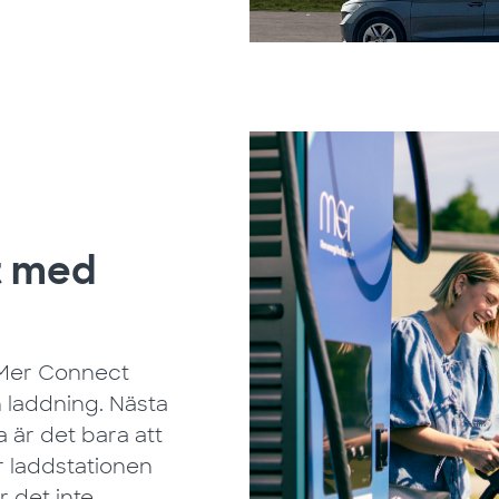
t med
 Mer Connect
 laddning. Nästa
är det bara att
r laddstationen
r det inte.