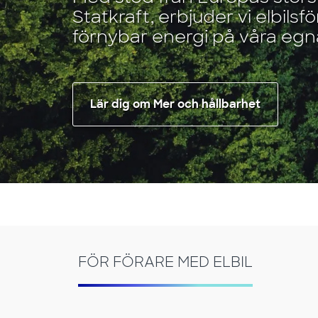
Statkraft, erbjuder vi elbils
förnybar energi på våra egna
Lär dig om Mer och hållbarhet
FÖR FÖRARE MED ELBIL