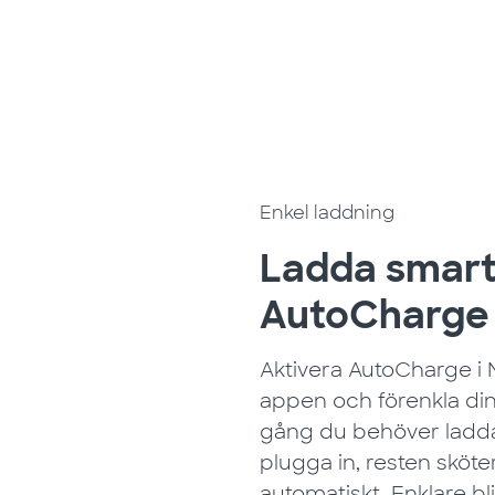
Enkel laddning
Ladda smar
AutoCharge
Aktivera AutoCharge i
appen och förenkla din
gång du behöver ladda 
plugga in, resten sköte
automatiskt. Enklare bli