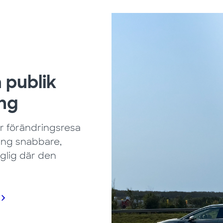
 publik
ng
vår förändringsresa
ning snabbare,
nglig där den