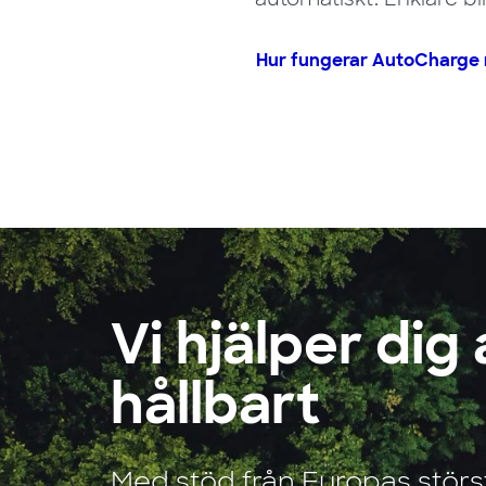
Hur fungerar AutoCharge
Vi hjälper dig
hållbart
Med stöd från Europas störs