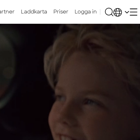
artner
Laddkarta
Priser
Logga in