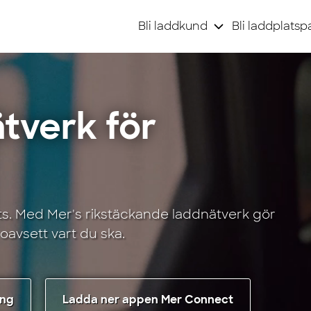
Bli laddkund
Bli laddplatsp
ätverk för
ats. Med Mer's rikstäckande laddnätverk gör
l oavsett vart du ska.
ing
Ladda ner appen Mer Connect