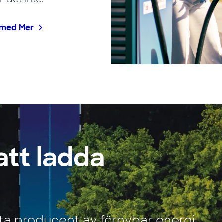
 med Mer
 att ladda
ta producent av förnybar energi,