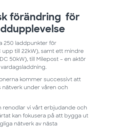
sk förändring för
addupplevelse
ka 250 laddpunkter för
upp till 22kW), samt ett mindre
C 50kW), till Milepost – en aktör
t vardagsladdning.
ionerna kommer successivt att
ts nätverk under våren och
renodlar vi vårt erbjudande och
järtat kan fokusera på att bygga ut
gliga nätverk av nästa