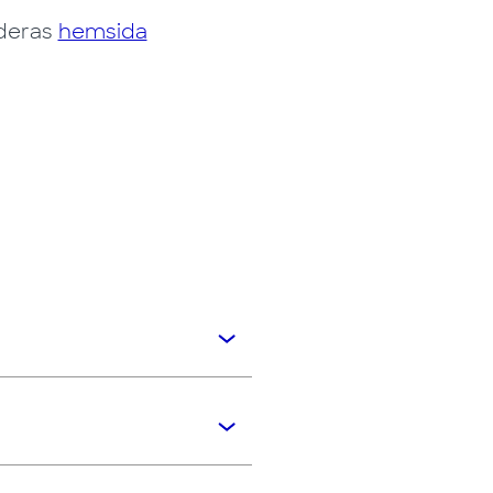
 deras
hemsida