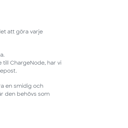
t att göra varje
a.
 till ChargeNode, har vi
lepost.
rera en smidig och
där den behövs som