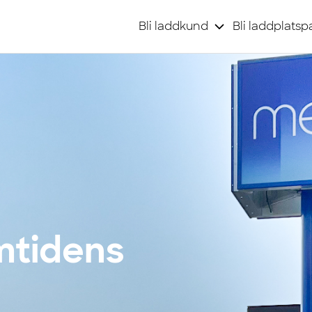
Bli laddkund
Bli laddplatsp
mtidens