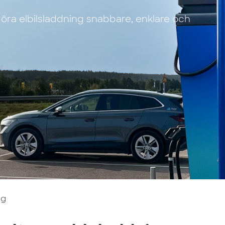
t göra elbilsladdning snabbare, enklare och
ng