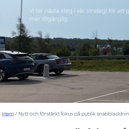
Vi tar nästa steg i vår strategi för at
mer tillgänglig
Hem
/
Nytt och förstärkt fokus på publik snabbladdni