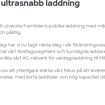
å ultrasnabb laddning
t utveckla framtidens publika laddning med måle
h pålitlig.
egi har vi nu tagit nästa steg i vår förändringsres
yttrat vårt företagssegment och kundägda laddare
erlåta vårt AC-nätverk för vardagsladdning till Mi
 oss att ytterligare stärka vårt fokus på att leve
evelse, med korta laddtider och hög kapacitet 