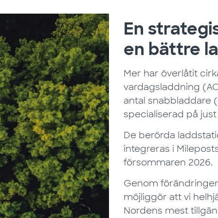
En strategi
en bättre l
Mer har överlåtit cir
vardagsladdning (AC 
antal snabbladdare (D
specialiserad på jus
De berörda laddstat
integreras i Milepos
försommaren 2026.
Genom förändringen 
möjliggör att vi helh
Nordens mest tillgän